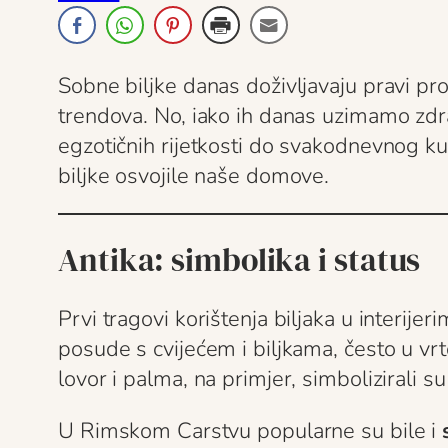
Sobne biljke danas doživljavaju pravi pro
trendova. No, iako ih danas uzimamo zdra
egzotičnih rijetkosti do svakodnevnog k
biljke osvojile naše domove.
Antika: simbolika i status
Prvi tragovi korištenja biljaka u interije
posude s cvijećem i biljkama, često u vr
lovor i palma, na primjer, simbolizirali 
U Rimskom Carstvu popularne su bile i