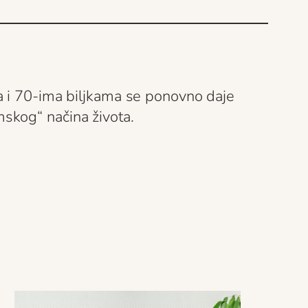
a i 70-ima biljkama se ponovno daje
skog“ načina života.