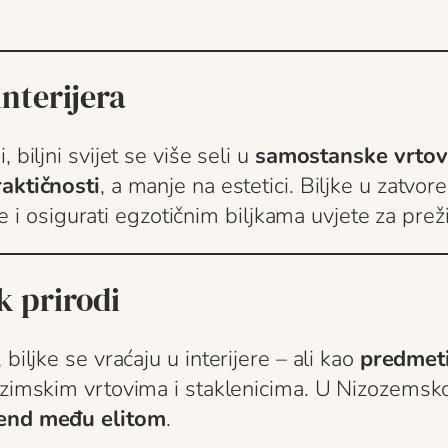
interijera
 biljni svijet se više seli u
samostanske vrto
raktičnosti
, a manje na estetici. Biljke u zatvo
ije i osigurati egzotičnim biljkama uvjete za prež
k prirodi
biljke se vraćaju u interijere – ali kao
predmeti
zimskim vrtovima i staklenicima. U Nizozemskoj
end među elitom
.