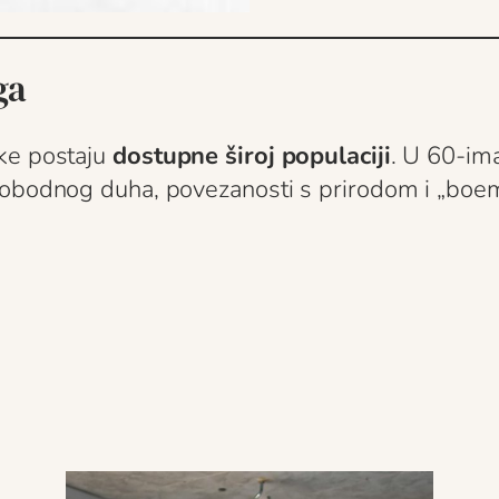
ga
jke postaju
dostupne široj populaciji
. U 60-im
lobodnog duha, povezanosti s prirodom i „boem