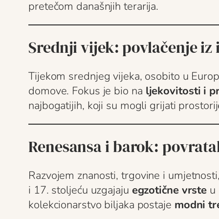
pretečom današnjih terarija.
Srednji vijek: povlačenje iz 
Tijekom srednjeg vijeka, osobito u Europi,
domove. Fokus je bio na
ljekovitosti i p
najbogatijih, koji su mogli grijati prostor
Renesansa i barok: povrata
Razvojem znanosti, trgovine i umjetnosti, 
i 17. stoljeću uzgajaju
egzotične vrste
u 
kolekcionarstvo biljaka postaje
modni tr