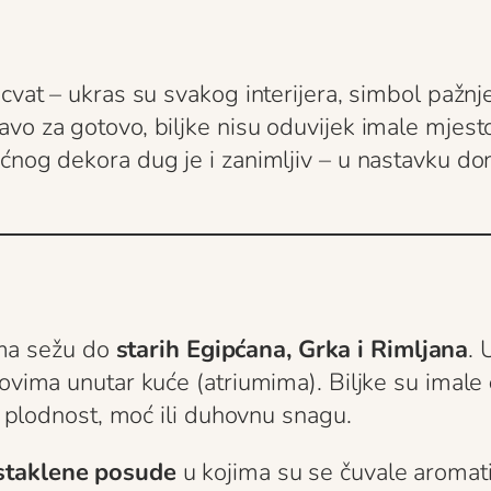
cvat – ukras su svakog interijera, simbol pažnje
vo za gotovo, biljke nisu oduvijek imale mjest
ućnog dekora dug je i zanimljiv – u nastavku d
rima sežu do
starih Egipćana, Grka i Rimljana
. 
tovima unutar kuće (atriumima). Biljke su imale
su plodnost, moć ili duhovnu snagu.
staklene posude
u kojima su se čuvale aromati