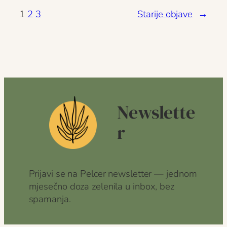
1
2
3
Starije objave
→
Newslette
r
Prijavi se na Pelcer newsletter — jednom
mjesečno doza zelenila u inbox, bez
spamanja.