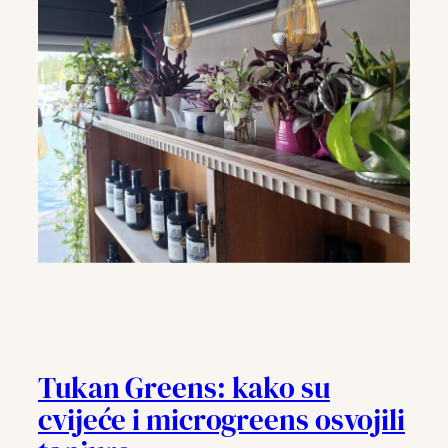
Tukan Greens: kako su
cvijeće i microgreens osvojili