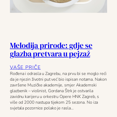
Melodija prirode: gdje se
glazba pretvara u pejzaž
VAŠE PRIČE
Rođena i odrasla u Zagrebu, na prvu bi se moglo reći
da je njezin životni put već bio ispisan notama. Nakon
završene Muzičke akademije, smjer Akademski
glazbenik – violinist, Gordana Štrk je ostvarila
zavidnu karijeru u orkestru Opere HNK Zagreb, s
više od 2000 nastupa tijekom 25 sezona. No iza
svjetala pozornice polako je rasla…