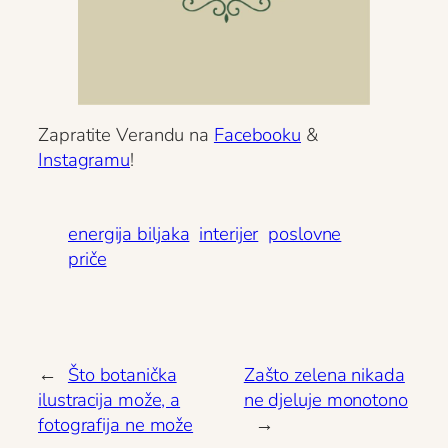
Zapratite Verandu na
Facebooku
&
Instagramu
!
energija biljaka
interijer
poslovne
priče
←
Što botanička
Zašto zelena nikada
ilustracija može, a
ne djeluje monotono
fotografija ne može
→