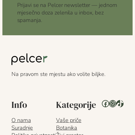
Prijavi se na Pelcer newsletter — jednom
mjesečno doza zelenila u inbox, bez
spamanja.
Na pravom ste mjestu ako volite biljke.
Facebook
Instagr
TikTo
Info
Kategorije
O nama
Vaše priče
Suradnje
Botanika