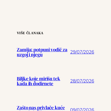
VIŠE ČLANAKA
Zamija: potpuni vodič za
29/07/2026
uzgoj i njegu
Biljke koje mirišu tek
28/07/2026
kada ih dodirnete
Zašto nas privlače kuće
09/07/2026