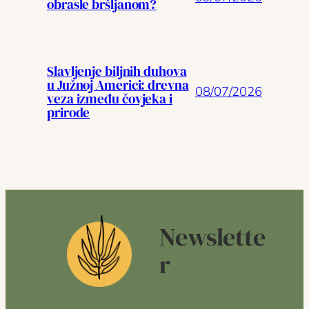
obrasle bršljanom?
Slavljenje biljnih duhova
u Južnoj Americi: drevna
08/07/2026
veza između čovjeka i
prirode
Newslette
r