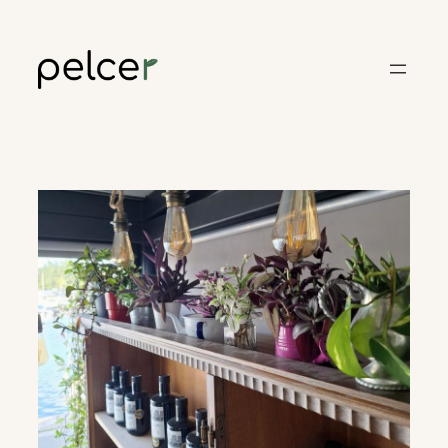
Skoči
do
sadržaja