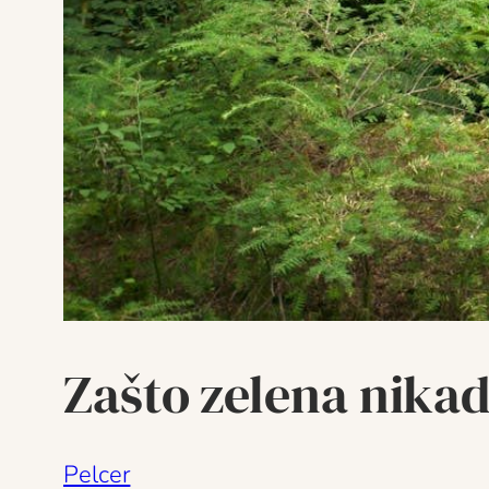
Zašto zelena nika
Pelcer