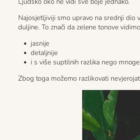
Ljudsko oko ne vidi sve boje jednako.
Najosjetljiviji smo upravo na srednji dio
duljine. To znači da zelene tonove vidimo
jasnije
detaljnije
i s više suptilnih razlika nego mnog
Zbog toga možemo razlikovati nevjerojat