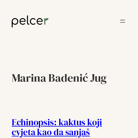
Skoči
do
sadržaja
Marina Badenić Jug
Echinopsis: kaktus koji
cvjeta kao da sanjaš