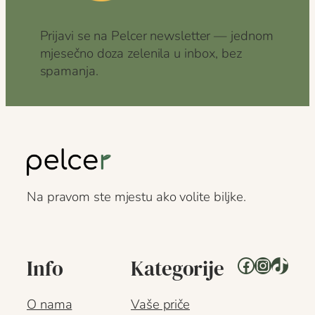
Prijavi se na Pelcer newsletter — jednom
mjesečno doza zelenila u inbox, bez
spamanja.
Na pravom ste mjestu ako volite biljke.
Facebook
Instagr
TikTo
Info
Kategorije
O nama
Vaše priče