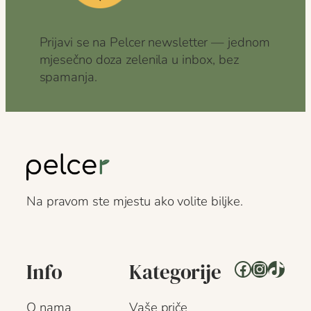
Prijavi se na Pelcer newsletter — jednom
mjesečno doza zelenila u inbox, bez
spamanja.
Na pravom ste mjestu ako volite biljke.
Facebook
Instagr
TikTo
Info
Kategorije
O nama
Vaše priče