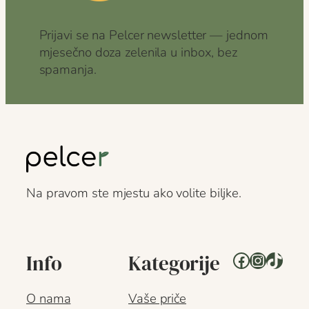
Prijavi se na Pelcer newsletter — jednom
mjesečno doza zelenila u inbox, bez
spamanja.
Na pravom ste mjestu ako volite biljke.
Facebook
Instagr
TikTo
Info
Kategorije
O nama
Vaše priče