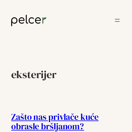
Skoči
do
sadržaja
eksterijer
Zašto nas privlače kuće
obrasle bršljanom?