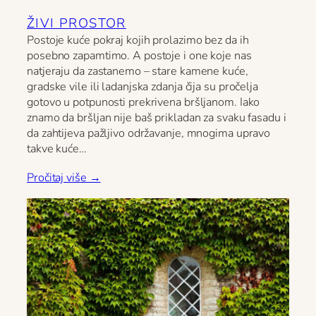
ŽIVI PROSTOR
Postoje kuće pokraj kojih prolazimo bez da ih
posebno zapamtimo. A postoje i one koje nas
natjeraju da zastanemo – stare kamene kuće,
gradske vile ili ladanjska zdanja čija su pročelja
gotovo u potpunosti prekrivena bršljanom. Iako
znamo da bršljan nije baš prikladan za svaku fasadu i
da zahtijeva pažljivo održavanje, mnogima upravo
takve kuće…
Pročitaj više →