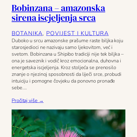
Bobinzana – amazonska
sirena iscjeljenja srca
BOTANIKA
, 
POVIJEST I KULTURA
Duboko u srcu amazonske prašume raste biljka koju
starosjedioci ne nazivaju samo ljekovitom, već i
svetom. Bobinzana u Shipibo tradiciji nije tek biljka –
ona je saveznik i vodič kroz emocionalna, duhovna i
energetska iscjeljenja. Kroz stoljeća se prenosilo
znanje o njezinoj sposobnosti da liječi srce, probudi
intuiciju i pomogne čovjeku da ponovno pronađe
sebe.…
Pročitaj više →