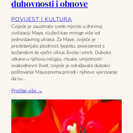
duhovnosti i obnove
POVIJEST I KULTURA
Cvijeće je zauzimalo sveto mjesto u drevnoj
civilizaciji Maya, služeći kao mnogo više od
jednostavnog ukrasa. Za Maye, cvijeće je
predstavljalo plodnost, ljepotu, povezanost s
božanskim te vječni ciklus života i smrti. Duboko
utkano u njihovu religiju, rituale, umjetnost i
svakodnevni život, cvijeće je odražavalo duboko
poštovanje Maya prema prirodi i njihovo vjerovanje
da su…
Pročitaj više →