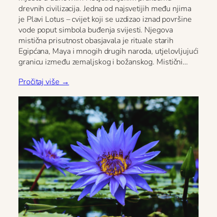
drevnih civilizacija. Jedna od najsvetijih među njima
je Plavi Lotus – cvijet koji se uzdizao iznad površine
vode poput simbola buđenja svijesti. Njegova
mistična prisutnost obasjavala je rituale starih
Egipćana, Maya i mnogih drugih naroda, utjelovljujući
granicu između zemaljskog i božanskog. Mistični…
Pročitaj više →