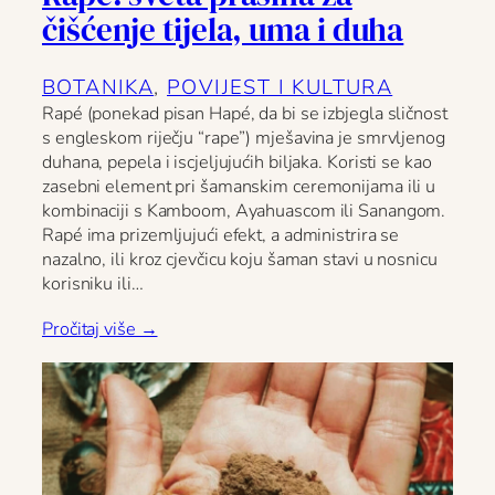
čišćenje tijela, uma i duha
BOTANIKA
, 
POVIJEST I KULTURA
Rapé (ponekad pisan Hapé, da bi se izbjegla sličnost
s engleskom riječju “rape”) mješavina je smrvljenog
duhana, pepela i iscjeljujućih biljaka. Koristi se kao
zasebni element pri šamanskim ceremonijama ili u
kombinaciji s Kamboom, Ayahuascom ili Sanangom.
Rapé ima prizemljujući efekt, a administrira se
nazalno, ili kroz cjevčicu koju šaman stavi u nosnicu
korisniku ili…
Pročitaj više →