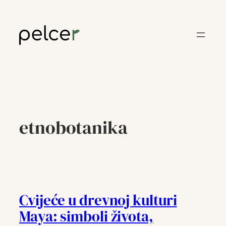
Skoči
do
sadržaja
etnobotanika
Cvijeće u drevnoj kulturi
Maya: simboli života,