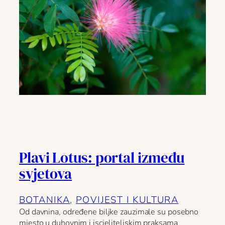
Plavi Lotus: portal između
svjetova
BOTANIKA
, 
POVIJEST I KULTURA
Od davnina, određene biljke zauzimale su posebno
mjesto u duhovnim i iscjeliteljskim praksama