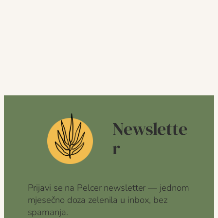
Newslette
r
Prijavi se na Pelcer newsletter — jednom
mjesečno doza zelenila u inbox, bez
spamanja.