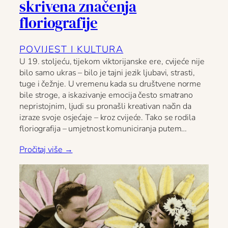
skrivena značenja
floriografije
POVIJEST I KULTURA
U 19. stoljeću, tijekom viktorijanske ere, cvijeće nije
bilo samo ukras – bilo je tajni jezik ljubavi, strasti,
tuge i čežnje. U vremenu kada su društvene norme
bile stroge, a iskazivanje emocija često smatrano
nepristojnim, ljudi su pronašli kreativan način da
izraze svoje osjećaje – kroz cvijeće. Tako se rodila
floriografija – umjetnost komuniciranja putem…
Pročitaj više →