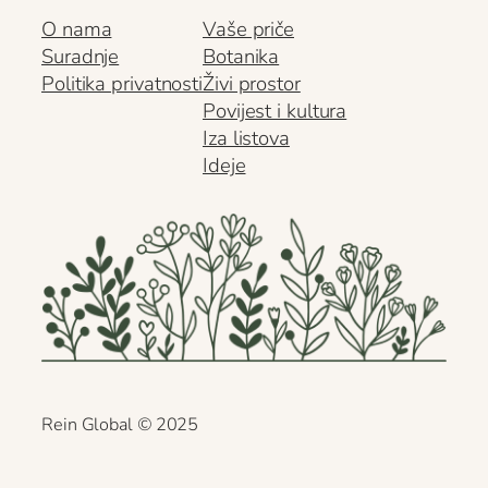
O nama
Vaše priče
Suradnje
Botanika
Politika privatnosti
Živi prostor
Povijest i kultura
Iza listova
Ideje
Rein Global
©
2025