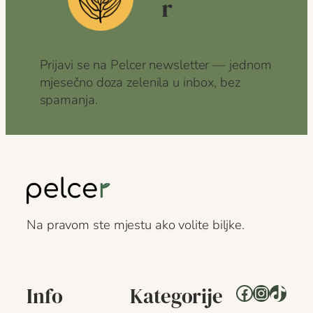
r
Prijavi se na Pelcer newsletter — jednom
mjesečno doza zelenila u inbox, bez
spamanja.
Na pravom ste mjestu ako volite biljke.
Facebook
Instagr
TikTo
Info
Kategorije