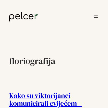
Skoči
do
sadržaja
floriografija
Kako su viktorijanci
komunicirali cvijećem –