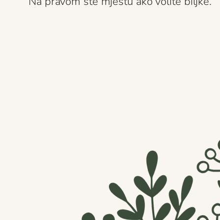
Na pravom ste mjestu ako volite biljke.