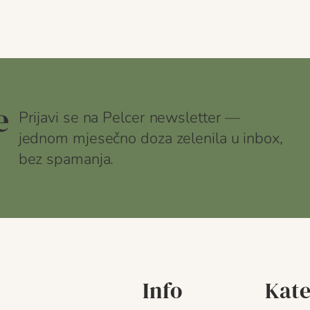
e
Prijavi se na Pelcer newsletter —
jednom mjesečno doza zelenila u inbox,
bez spamanja.
Info
Kate