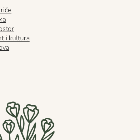
riče
ka
ostor
t i kultura
tova