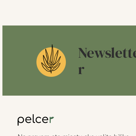
Newslett
r