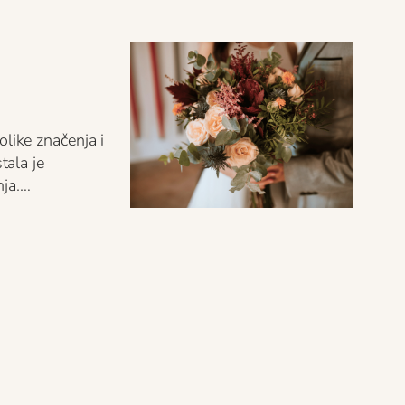
olike značenja i
tala je
nja.…