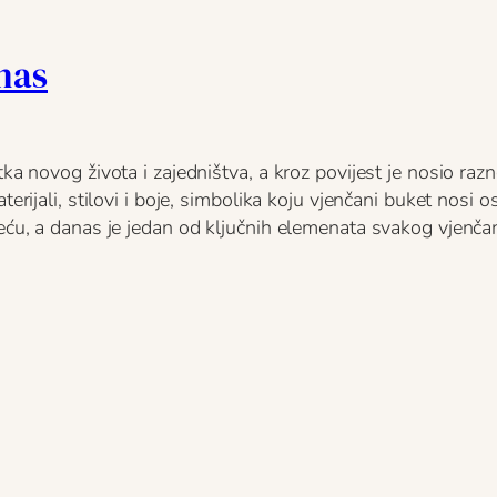
nas
ka novog života i zajedništva, a kroz povijest je nosio razn
erijali, stilovi i boje, simbolika koju vjenčani buket nosi os
reću, a danas je jedan od ključnih elemenata svakog vjenča