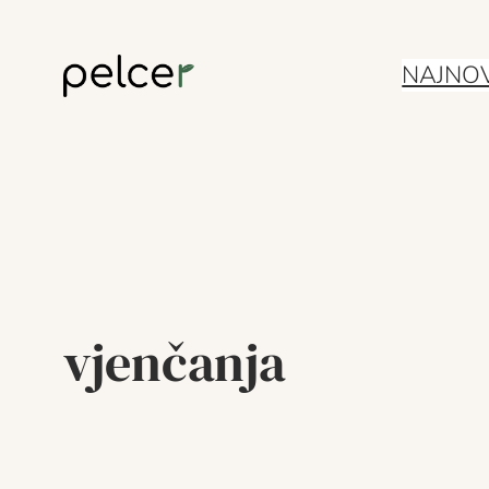
Skoči
NAJNOV
do
sadržaja
vjenčanja