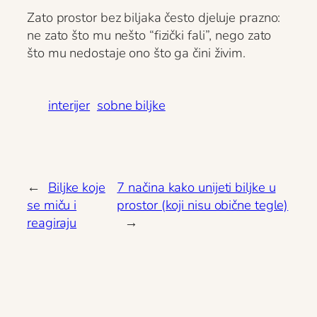
Zato prostor bez biljaka često djeluje prazno:
ne zato što mu nešto “fizički fali”, nego zato
što mu nedostaje ono što ga čini živim.
interijer
sobne biljke
←
Biljke koje
7 načina kako unijeti biljke u
se miču i
prostor (koji nisu obične tegle)
reagiraju
→