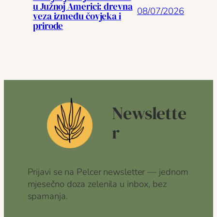
u Južnoj Americi: drevna
08/07/2026
veza između čovjeka i
prirode
Newslette
r
Prijavi se na Pelcer newsletter — jednom
mjesečno doza zelenila u inbox, bez
spamanja.