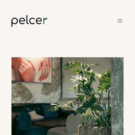
Skoči
do
sadržaja