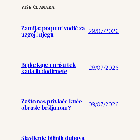
VIŠE ČLANAKA
Zamija: potpuni vodič za
29/07/2026
uzgoj i njegu
Biljke koje mirišu tek
28/07/2026
kada ih dodirnete
Zašto nas privlače kuće
09/07/2026
obrasle bršljanom?
Slavljenje biljnih duhova