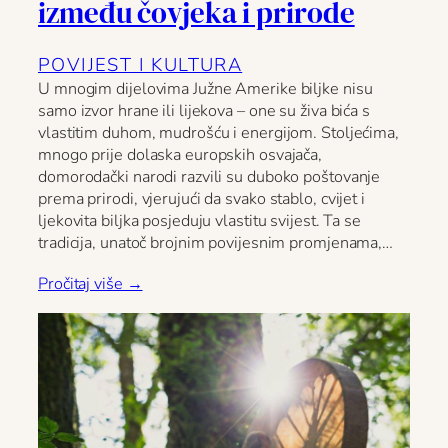
između čovjeka i prirode
POVIJEST I KULTURA
U mnogim dijelovima Južne Amerike biljke nisu
samo izvor hrane ili lijekova – one su živa bića s
vlastitim duhom, mudrošću i energijom. Stoljećima,
mnogo prije dolaska europskih osvajača,
domorodački narodi razvili su duboko poštovanje
prema prirodi, vjerujući da svako stablo, cvijet i
ljekovita biljka posjeduju vlastitu svijest. Ta se
tradicija, unatoč brojnim povijesnim promjenama,…
Pročitaj više →