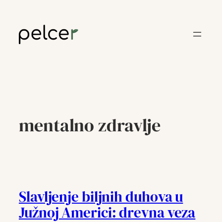
Skoči
do
sadržaja
mentalno zdravlje
Slavljenje biljnih duhova u
Južnoj Americi: drevna veza