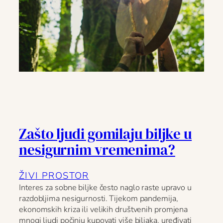
Zašto ljudi gomilaju biljke u
nesigurnim vremenima?
ŽIVI PROSTOR
Interes za sobne biljke često naglo raste upravo u
razdobljima nesigurnosti. Tijekom pandemija,
ekonomskih kriza ili velikih društvenih promjena
mnogi ljudi počinju kupovati više biljaka, uređivati