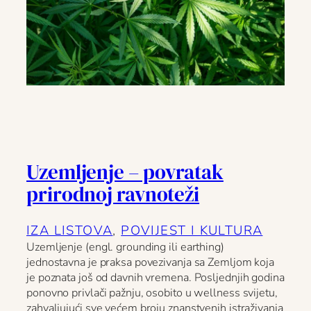
Uzemljenje – povratak
prirodnoj ravnoteži
IZA LISTOVA
, 
POVIJEST I KULTURA
Uzemljenje (engl. grounding ili earthing)
jednostavna je praksa povezivanja sa Zemljom koja
je poznata još od davnih vremena. Posljednjih godina
ponovno privlači pažnju, osobito u wellness svijetu,
zahvaljujući sve većem broju znanstvenih istraživanja