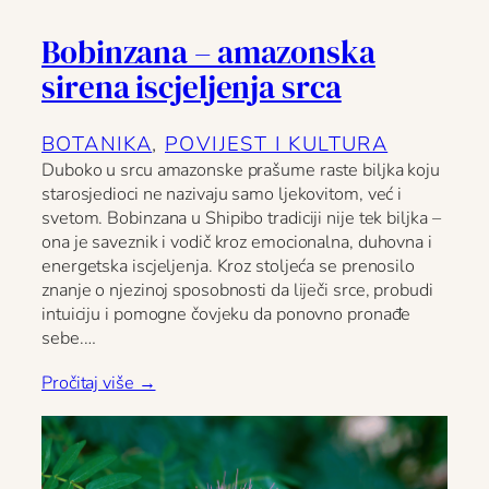
Bobinzana – amazonska
sirena iscjeljenja srca
BOTANIKA
, 
POVIJEST I KULTURA
Duboko u srcu amazonske prašume raste biljka koju
starosjedioci ne nazivaju samo ljekovitom, već i
svetom. Bobinzana u Shipibo tradiciji nije tek biljka –
ona je saveznik i vodič kroz emocionalna, duhovna i
energetska iscjeljenja. Kroz stoljeća se prenosilo
znanje o njezinoj sposobnosti da liječi srce, probudi
intuiciju i pomogne čovjeku da ponovno pronađe
sebe.…
Pročitaj više →