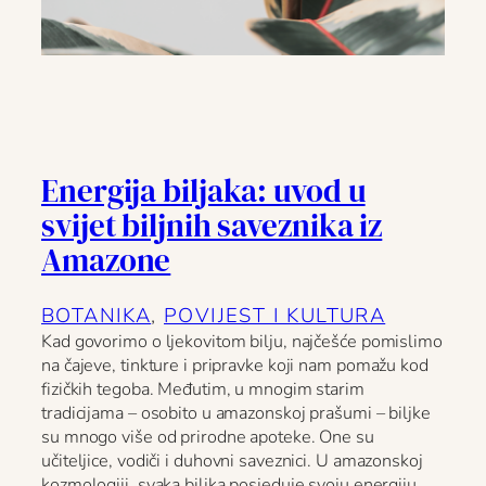
Energija biljaka: uvod u
svijet biljnih saveznika iz
Amazone
BOTANIKA
, 
POVIJEST I KULTURA
Kad govorimo o ljekovitom bilju, najčešće pomislimo
na čajeve, tinkture i pripravke koji nam pomažu kod
fizičkih tegoba. Međutim, u mnogim starim
tradicijama – osobito u amazonskoj prašumi – biljke
su mnogo više od prirodne apoteke. One su
učiteljice, vodiči i duhovni saveznici. U amazonskoj
kozmologiji, svaka biljka posjeduje svoju energiju,