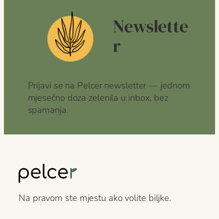
Newslette
r
Prijavi se na Pelcer newsletter — jednom
mjesečno doza zelenila u inbox, bez
spamanja.
Na pravom ste mjestu ako volite biljke.