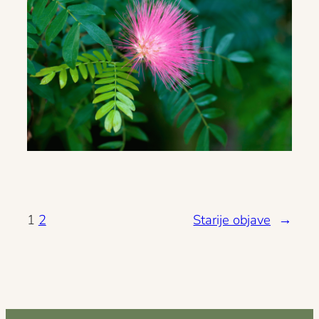
1
2
Starije objave
→