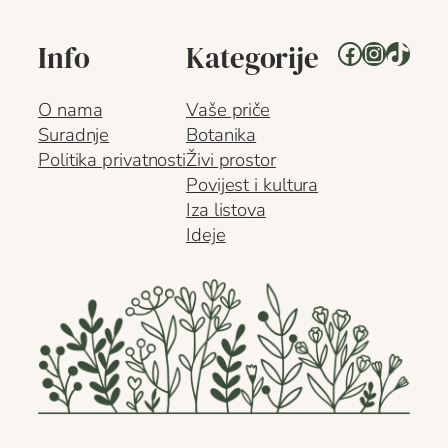
Facebook
Instagr
TikTo
Info
Kategorije
O nama
Vaše priče
Suradnje
Botanika
Politika privatnosti
Živi prostor
Povijest i kultura
Iza listova
Ideje