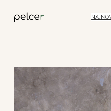
Skoči
NAJNOV
do
sadržaja