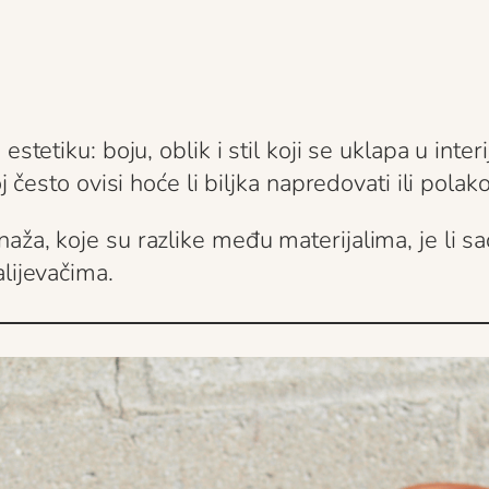
stetiku: boju, oblik i stil koji se uklapa u inter
j često ovisi hoće li biljka napredovati ili polak
aža, koje su razlike među materijalima, je li s
lijevačima.