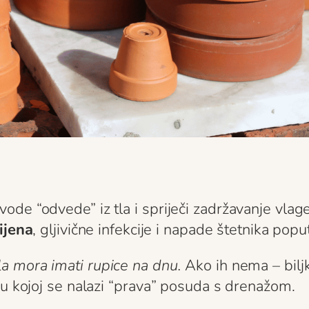
e “odvede” iz tla i spriječi zadržavanje vlage 
ijena
, gljivične infekcije i napade štetnika popu
la mora imati rupice na dnu.
Ako ih nema – biljk
 u kojoj se nalazi “prava” posuda s drenažom.