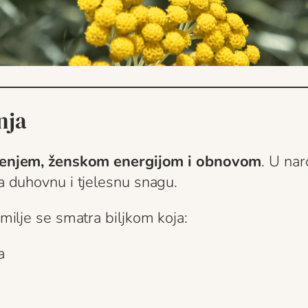
nja
ljenjem, ženskom energijom i obnovom
. U nar
za duhovnu i tjelesnu snagu.
smilje se smatra biljkom koja:
a