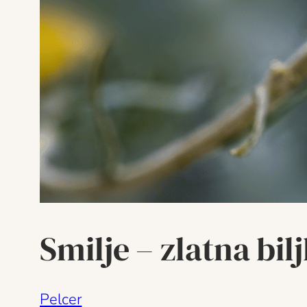
Smilje – zlatna bi
Pelcer