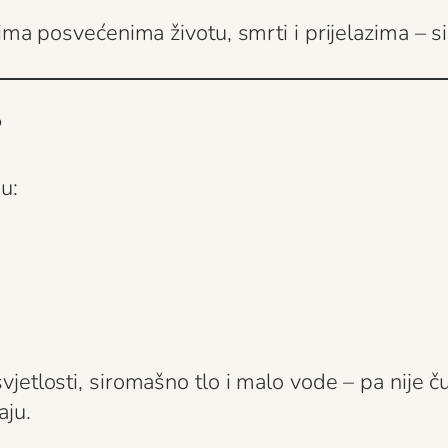
ima posvećenima životu, smrti i prijelazima – s
?
u:
jetlosti, siromašno tlo i malo vode – pa nije č
aju.