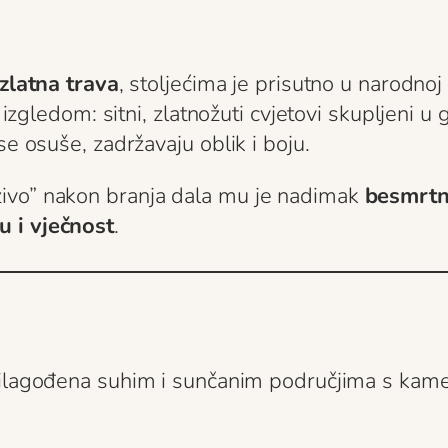
zlatna trava
, stoljećima je prisutno u narodnoj
m izgledom: sitni, zlatnožuti cvjetovi skupljeni 
se osuše, zadržavaju oblik i boju.
ivo” nakon branja dala mu je nadimak
besmrtn
u i vječnost
.
rilagođena suhim i sunčanim područjima s kame