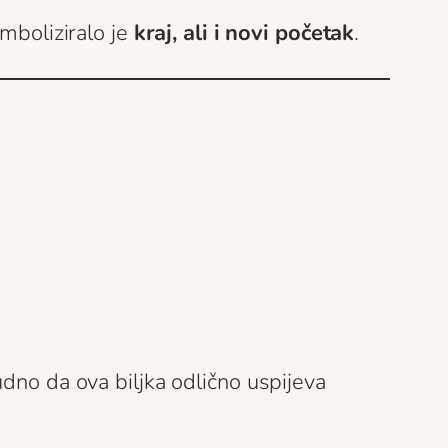
imboliziralo je
kraj, ali i novi početak
.
udno da ova biljka odlično uspijeva