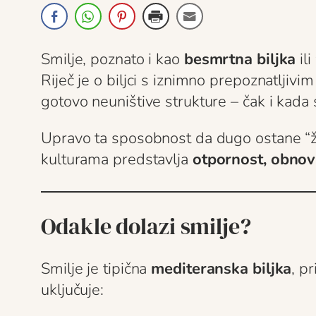
Smilje, poznato i kao
besmrtna biljka
ili
Riječ je o biljci s iznimno prepoznatljivi
gotovo neuništive strukture – čak i kada 
Upravo ta sposobnost da dugo ostane “ž
kulturama predstavlja
otpornost, obnov
Odakle dolazi smilje?
Smilje je tipična
mediteranska biljka
, p
uključuje: