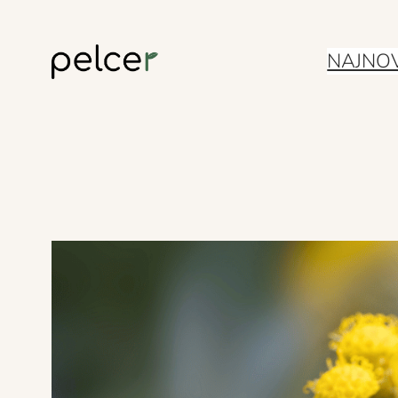
Skoči
NAJNOV
do
sadržaja