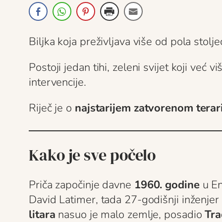
Biljka koja preživljava više od pola stolj
Postoji jedan tihi, zeleni svijet koji već
intervencije.
Riječ je o
najstarijem zatvorenom terari
Kako je sve počelo
Priča započinje davne
1960. godine
u En
David Latimer, tada 27-godišnji inženjer i
litara
nasuo je malo zemlje, posadio
Tra