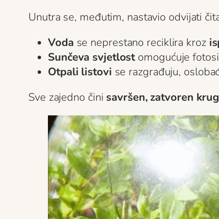
Unutra se, međutim, nastavio odvijati čita
Voda
se neprestano reciklira kroz
i
Sunčeva svjetlost
omogućuje fotosint
Otpali listovi
se razgrađuju, oslobađa
Sve zajedno čini
savršen, zatvoren krug