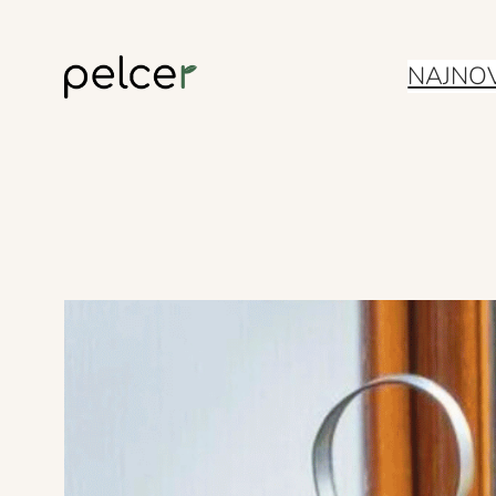
Skoči
NAJNOV
do
sadržaja