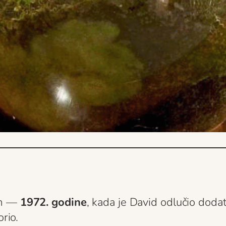
om —
1972. godine
, kada je David odlučio doda
orio.