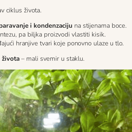
v ciklus života.
sparavanje i kondenzaciju
na stijenama boce.
ezu, pa biljka proizvodi vlastiti kisik.
jući hranjive tvari koje ponovno ulaze u tlo.
 života
– mali svemir u staklu.