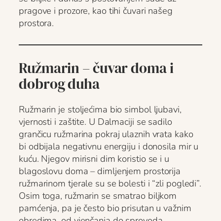
pragove i prozore, kao tihi čuvari našeg
prostora.
Ružmarin – čuvar doma i
dobrog duha
Ružmarin je stoljećima bio simbol ljubavi,
vjernosti i zaštite. U Dalmaciji se sadilo
grančicu ružmarina pokraj ulaznih vrata kako
bi odbijala negativnu energiju i donosila mir u
kuću. Njegov mirisni dim koristio se i u
blagoslovu doma – dimljenjem prostorija
ružmarinom tjerale su se bolesti i “zli pogledi”.
Osim toga, ružmarin se smatrao biljkom
pamćenja, pa je često bio prisutan u važnim
obredima, od vjenčanja do sprovoda.