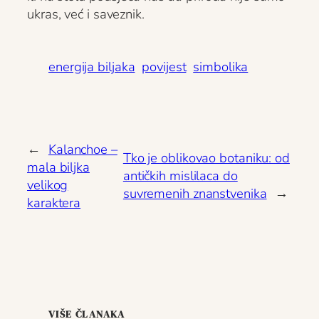
ukras, već i saveznik.
energija biljaka
povijest
simbolika
←
Kalanchoe –
Tko je oblikovao botaniku: od
mala biljka
antičkih mislilaca do
velikog
suvremenih znanstvenika
→
karaktera
VIŠE ČLANAKA