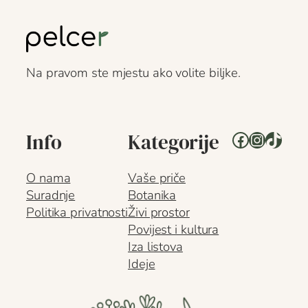
Na pravom ste mjestu ako volite biljke.
Facebook
Instagr
TikTo
Info
Kategorije
O nama
Vaše priče
Suradnje
Botanika
Politika privatnosti
Živi prostor
Povijest i kultura
Iza listova
Ideje