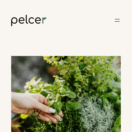
Skoči
do
sadržaja