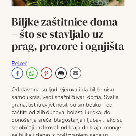
Biljke zaštitnice doma
– što se stavljalo uz
prag, prozore i ognjišta
Pelcer
Od davnina su ljudi vjerovali da biljke nisu
samo ukras, već i snažni čuvari doma. Svaka
grana, list ili cvijet nosili su simboliku – od
zaštite od zlih duhova, bolesti i uroka, do
donošenja sreće, blagostanja i ljubavi. Iako su
se običaji razlikovali od kraja do kraja, mnoge
se biljke i danas s poštovanjem sade uz