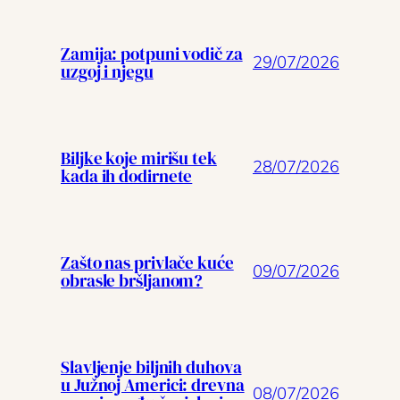
Zamija: potpuni vodič za
29/07/2026
uzgoj i njegu
Biljke koje mirišu tek
28/07/2026
kada ih dodirnete
Zašto nas privlače kuće
09/07/2026
obrasle bršljanom?
Slavljenje biljnih duhova
u Južnoj Americi: drevna
08/07/2026