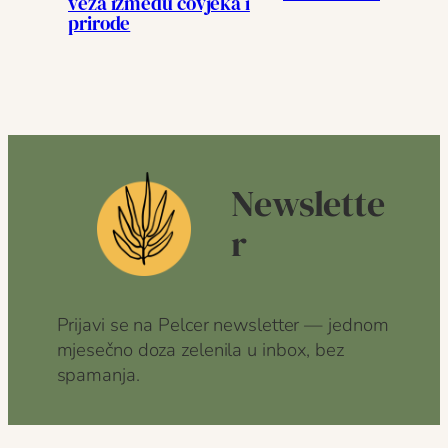
veza između čovjeka i
prirode
Newslette
r
Prijavi se na Pelcer newsletter — jednom
mjesečno doza zelenila u inbox, bez
spamanja.