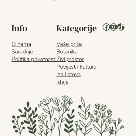
Facebook
Instagr
TikTo
Info
Kategorije
O nama
Vaše priče
Suradnje
Botanika
Politika privatnosti
Živi prostor
Povijest i kultura
Iza listova
Ideje