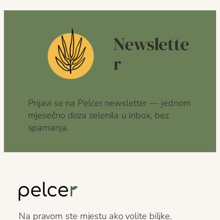
Newslette
r
Prijavi se na Pelcer newsletter — jednom
mjesečno doza zelenila u inbox, bez
spamanja.
Na pravom ste mjestu ako volite biljke.