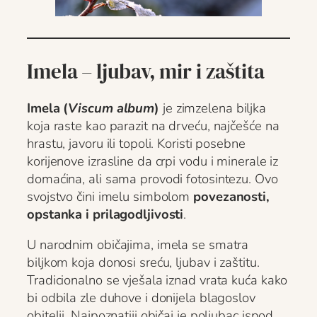
Imela – ljubav, mir i zaštita
Imela (
Viscum album
)
je zimzelena biljka
koja raste kao parazit na drveću, najčešće na
hrastu, javoru ili topoli. Koristi posebne
korijenove izrasline da crpi vodu i minerale iz
domaćina, ali sama provodi fotosintezu. Ovo
svojstvo čini imelu simbolom
povezanosti,
opstanka i prilagodljivosti
.
U narodnim običajima, imela se smatra
biljkom koja donosi sreću, ljubav i zaštitu.
Tradicionalno se vješala iznad vrata kuća kako
bi odbila zle duhove i donijela blagoslov
obitelji. Najpoznatiji običaj je poljubac ispod