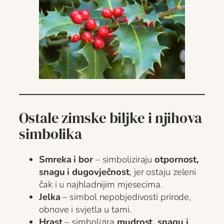
Ostale zimske biljke i njihova
simbolika
Smreka i bor
– simboliziraju
otpornost,
snagu i dugovječnost
, jer ostaju zeleni
čak i u najhladnijim mjesecima.
Jelka
– simbol nepobjedivosti prirode,
obnove i svjetla u tami.
Hrast
– simbolizira
mudrost, snagu i