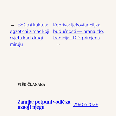
←
Božićni kaktus:
Kopriva: ljekovita biljka
egzotični zimac koji
budućnosti — hrana, tlo,
cvjeta kad drugi
tradicija i DIY primjena
miruju
→
VIŠE ČLANAKA
Zamija: potpuni vodič za
29/07/2026
uzgoj i njegu