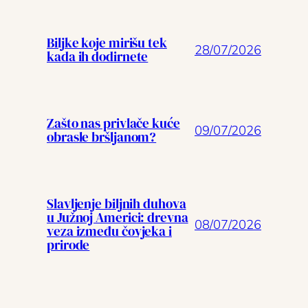
Biljke koje mirišu tek
28/07/2026
kada ih dodirnete
Zašto nas privlače kuće
09/07/2026
obrasle bršljanom?
Slavljenje biljnih duhova
u Južnoj Americi: drevna
08/07/2026
veza između čovjeka i
prirode