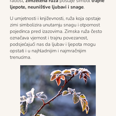
radost,
zimzelena ruža
postaje simbol
trajne
ljepote, neuništive ljubavi i snage
.
U umjetnosti i književnosti, ruža koja opstaje
zimi simbolizira unutarnju snagu i otpornost
pojedinca pred izazovima. Zimska ruža često
označava vjernost i trajnu povezanost,
podsjećajući nas da ljubav i ljepota mogu
opstati i u najhladnijim i najmračnijim
trenucima.