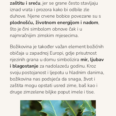
zaštitu i sreću
, jer se grane često stavljaju
iznad vrata i prozora kako bi odbile zle
duhove. Njene crvene bobice povezane su s
plodnošću, životnom energijom i nadom
,
što je čini simbolom obnove čak i u
najmračnijim zimskim mjesecima.
Božikovina je također važan element božićnih
običaja u zapadnoj Europi, gdje prisutnost
njezinih grana u domu simbolizira
mir, ljubav
i blagostanje
za nadolazeću godinu. Kroz
svoju postojanost i ljepotu u hladnim danima,
božikovina nas podsjeća da snaga, život i
zaštita mogu opstati usred zime, baš kao i
druge zimzelene biljke poput imele i tise.