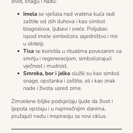
život, snagu i nadu:
Imela
se vješala nad vratima kuća radi
zaštite od zlih duhova i kao simbol
blagoslova, ljubavi i sreće. Poljubac
ispod imele simbolizira zajedništvo i mir
u obitelji.
Tisa
se koristila u ritualima povezanim sa
smrtju i regeneracijom, simbolizirajući
vječnost i mudrost.
Smreka, bor i jelka
služili su kao simbol
snage, opstanka i zaštite, ali i kao znak
nade i života usred zime.
Zimzelene biljke podsjećaju ljude da život i
ljepota opstaju i u najmračnijim danima,
pružajući nadu i inspiraciju za novi ciklus.