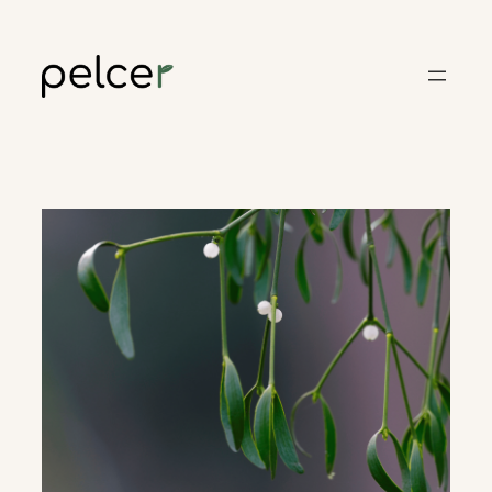
Skoči
do
sadržaja