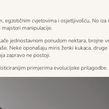
, egzotičnim cvjetovima i osjetljivošću. No iza
majstori manipulacije.
ivlače jednostavnom ponudom nektara, brojne vrs
aše. Neke oponašaju miris ženki kukaca, druge i
oja zapravo ne postoji.
isticiranijim primjerima evolucijske prilagodbe.