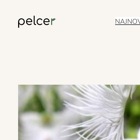
Skoči
NAJNOV
do
sadržaja