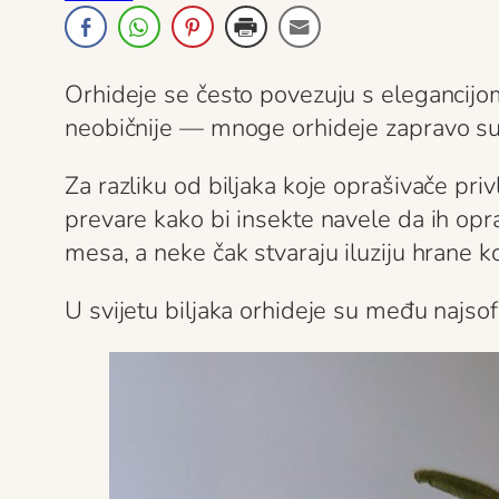
Orhideje se često povezuju s elegancijom
neobičnije — mnoge orhideje zapravo su 
Za razliku od biljaka koje oprašivače pr
prevare kako bi insekte navele da ih opr
mesa, a neke čak stvaraju iluziju hrane k
U svijetu biljaka orhideje su među najsof