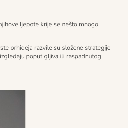
 njihove ljepote krije se nešto mnogo
te orhideja razvile su složene strategije
zgledaju poput gljiva ili raspadnutog