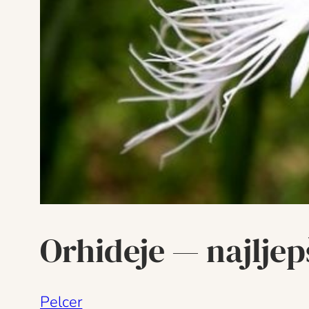
Orhideje — najljepš
Pelcer