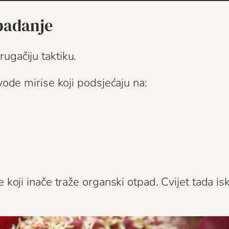
spadanje
ugačiju taktiku.
vode mirise koji podsjećaju na:
 koji inače traže organski otpad. Cvijet tada isk