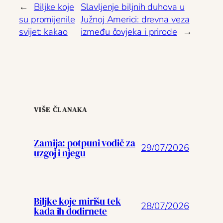
←
Biljke koje
Slavljenje biljnih duhova u
su promijenile
Južnoj Americi: drevna veza
svijet: kakao
između čovjeka i prirode
→
VIŠE ČLANAKA
Zamija: potpuni vodič za
29/07/2026
uzgoj i njegu
Biljke koje mirišu tek
28/07/2026
kada ih dodirnete