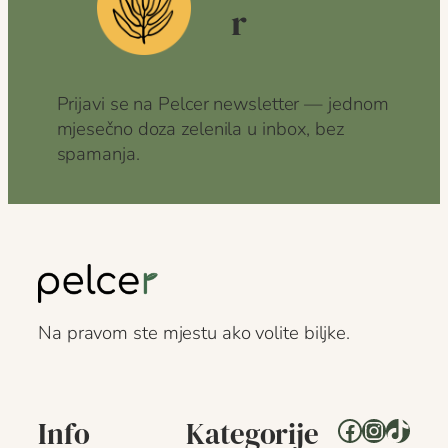
r
Prijavi se na Pelcer newsletter — jednom
mjesečno doza zelenila u inbox, bez
spamanja.
Na pravom ste mjestu ako volite biljke.
Facebook
Instagr
TikTo
Info
Kategorije