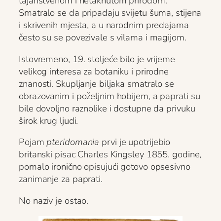
tajanstvenom i netaknutom prirodom.
Smatralo se da pripadaju svijetu šuma, stijena
i skrivenih mjesta, a u narodnim predajama
često su se povezivale s vilama i magijom.
Istovremeno, 19. stoljeće bilo je vrijeme
velikog interesa za botaniku i prirodne
znanosti. Skupljanje biljaka smatralo se
obrazovanim i poželjnim hobijem, a paprati su
bile dovoljno raznolike i dostupne da privuku
širok krug ljudi.
Pojam
pteridomania
prvi je upotrijebio
britanski pisac Charles Kingsley 1855. godine,
pomalo ironično opisujući gotovo opsesivno
zanimanje za paprati.
No naziv je ostao.