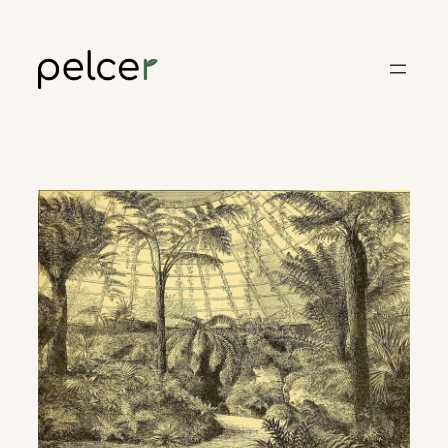
Skoči
do
sadržaja