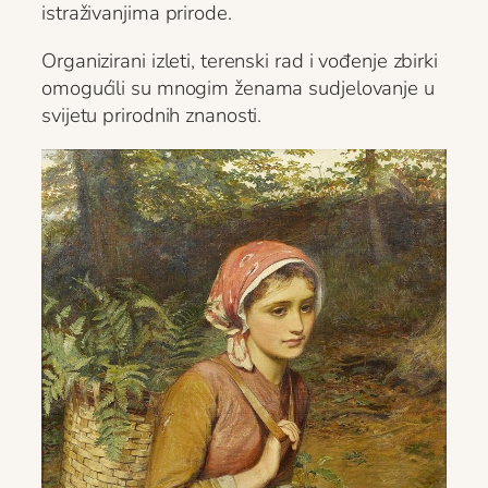
istraživanjima prirode.
Organizirani izleti, terenski rad i vođenje zbirki
omogućili su mnogim ženama sudjelovanje u
svijetu prirodnih znanosti.