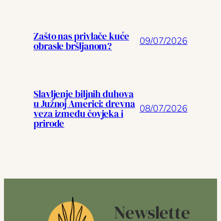
Zašto nas privlače kuće
09/07/2026
obrasle bršljanom?
Slavljenje biljnih duhova
u Južnoj Americi: drevna
08/07/2026
veza između čovjeka i
prirode
Newslette