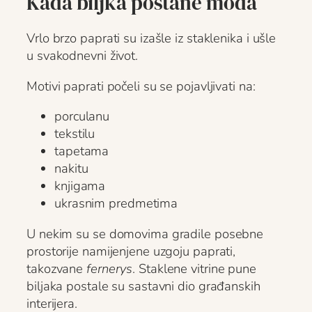
Kada biljka postane moda
Vrlo brzo paprati su izašle iz staklenika i ušle
u svakodnevni život.
Motivi paprati počeli su se pojavljivati na:
porculanu
tekstilu
tapetama
nakitu
knjigama
ukrasnim predmetima
U nekim su se domovima gradile posebne
prostorije namijenjene uzgoju paprati,
takozvane
fernerys
. Staklene vitrine pune
biljaka postale su sastavni dio građanskih
interijera.