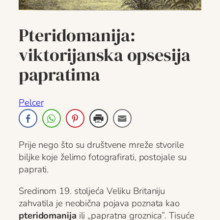
Pteridomanija:
viktorijanska opsesija
papratima
Pelcer
Prije nego što su društvene mreže stvorile
biljke koje želimo fotografirati, postojale su
paprati.
Sredinom 19. stoljeća Veliku Britaniju
zahvatila je neobična pojava poznata kao
pteridomanija
ili „papratna groznica”. Tisuće