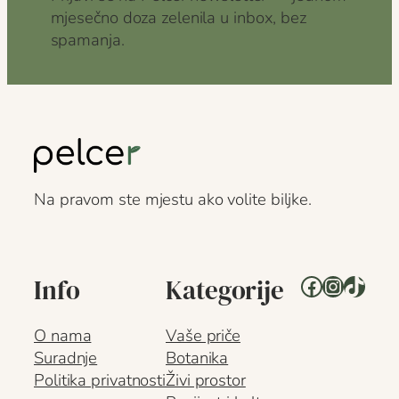
mjesečno doza zelenila u inbox, bez
spamanja.
Na pravom ste mjestu ako volite biljke.
Facebook
Instagr
TikTo
Info
Kategorije
O nama
Vaše priče
Suradnje
Botanika
Politika privatnosti
Živi prostor