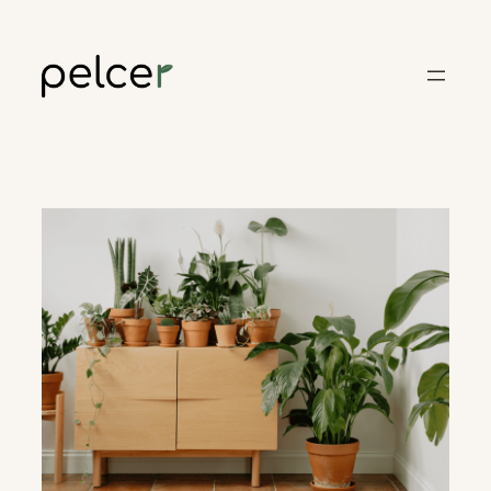
Skoči
do
sadržaja