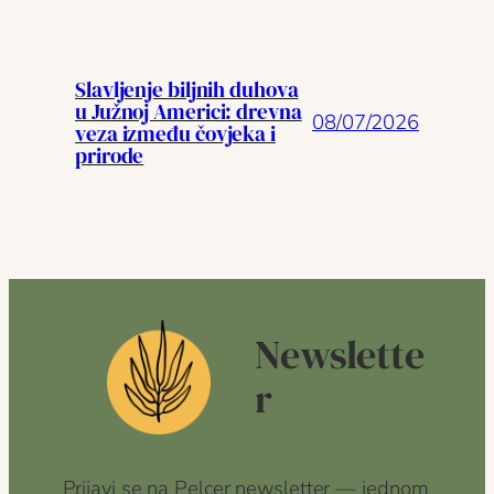
Slavljenje biljnih duhova
u Južnoj Americi: drevna
08/07/2026
veza između čovjeka i
prirode
Newslette
r
Prijavi se na Pelcer newsletter — jednom